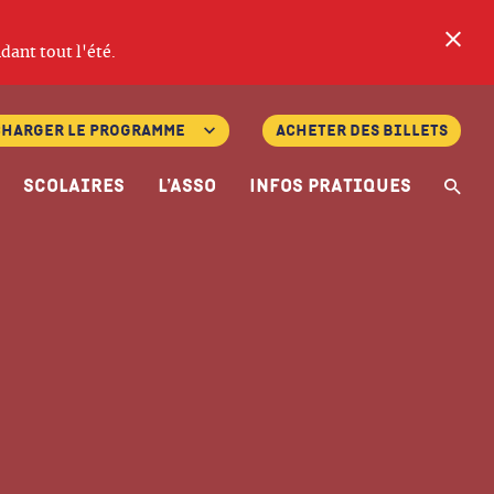
Fe
dant tout l'été.
charger le programme
Acheter des billets
Scolaires
L’asso
Infos pratiques
Re