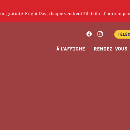
ation gratuite. Fright Day, chaque vendredi 21h 1 film d'horreur pen
Facebook
Instagram
Télé
À l’affiche
Rendez-vous