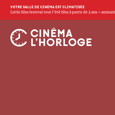
Votre salle de cinéma est climatisée
Little film festival tout l'été film à partir de 3 ans + anim