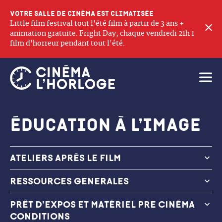
Votre salle de cinéma est climatisée
Little film festival tout l'été film à partir de 3 ans +
F
animation gratuite. Fright Day, chaque vendredi 21h 1
film d'horreur pendant tout l'été.
Ouvri
Éducation à l’image
ATELIERS APRÈS LE FILM
Notre médiateur vous propose des ateliers après les
RESSOURCES GENERALES
films.
Quelques petits tuyaux à faire en classe, ou chez soi
trucages
PRÊT D’EXPOS ET MATÉRIEL PRE CINÉMA
bruitages
CONDITIONS