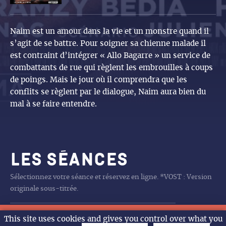
Naim est un amour dans la vie et un monstre quand il
s’agit de se battre. Pour soigner sa chienne malade il
est contraint d’intégrer « Allo Bagarre » un service de
combattants de rue qui règlent les embrouilles à coups
de poings. Mais le jour où il comprendra que les
conflits se règlent par le dialogue, Naim aura bien du
mal à se faire entendre.
Les séances
Sélectionnez votre séance et réservez en ligne. *VOST : Version
originale sous-titrée.
Aucune séance programmée
CHARLIE ET LES
CHARLIE ET LES
DE LA COMÉDIE FRANÇAISE
DE LA COMÉDIE FRANÇAISE
LA PAT’PATROUILLE MISSION
LA PAT’PATROUILLE MISSION
LA FILLE DANS LES NUAGES
LA PAT’PATROUILLE MISSION
LA BATAILLE DE GAULLE
RITA ET CROCODILE
TOY STORY 5
SPIDER MAN BRAND NEW DAY
LA FILLE DANS LES NUAGES
ANIMO RIGOLO
LA FILLE DANS LES NUAGES
LES GENDARMES
SPIDER MAN BRAND NEW DAY
LES GENDARMES
LA PAT’PATROUILLE MISSION
LA BATAILLE DE GAULLE L
LA BATAILLE DE GAULLE
LA PAT’PATROUILLE MISSION
LA PAT’PATROUILLE MISSION
LA BATAILLE DE GAULLE L
TOMBé DU CIEL
FINI DE RIRE L’HUMOUR
ARTUS LE SHOW XXL
18h
18h
20h30
18h
14h30
14h
11h
15h
14h
10h30
11h
15h
14h
10h30
14h
15h
14h
16h
15h
14h
14h
16h
14h30
20h
14h
20h30
20h30
This site uses cookies and gives you control over what you
Sam.
Dim.
Lun.
Mar.
L’agenda