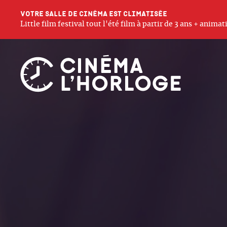
Votre salle de cinéma est climatisée
Little film festival tout l'été film à partir de 3 ans + anim