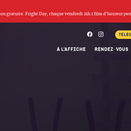
ation gratuite. Fright Day, chaque vendredi 21h 1 film d'horreur pen
Facebook
Instagram
Télé
À l’affiche
Rendez-vous