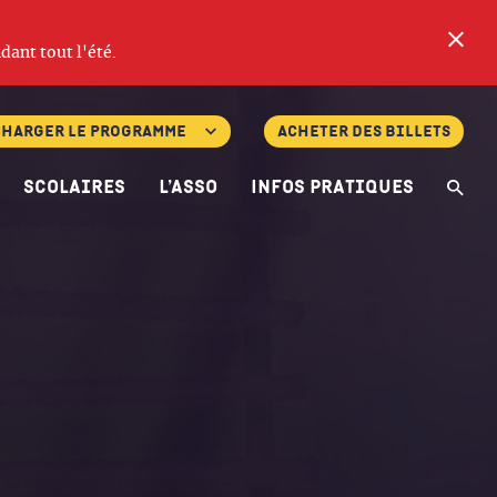
Fe
dant tout l'été.
charger le programme
Acheter des billets
Scolaires
L’asso
Infos pratiques
Re