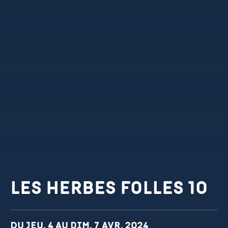
Les Herbes Folles 10
Dates et horaires
Du jeu. 4 au dim. 7 avr. 2024