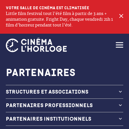
Votre salle de cinéma est climatisée
Little film festival tout l'été film à partir de 3 ans +
F
animation gratuite. Fright Day, chaque vendredi 21h 1
film d'horreur pendant tout l'été.
Ouvri
Partenaires
Structures et associations
Les structures avec qui nous collaborons
Partenaires professionnels
régulièrement :
GRAC
L’Atelier FICA, Espace de Vie Sociale
PARTENAIRES INSTITUTIONNELS
SLEC
les AMAPS de Meximieux, Sainte Julie