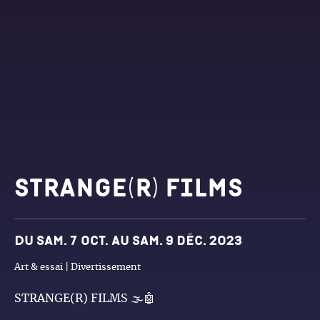
Strange(r) films
Dates et horaires
Du sam. 7 oct. au sam. 9 déc. 2023
Art & essai | Divertissement
STRANGE(R) FILMS 🌫🤖