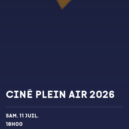
Ciné Plein Air 2026
Dates et horaires
Sam. 11 juil.
18h00