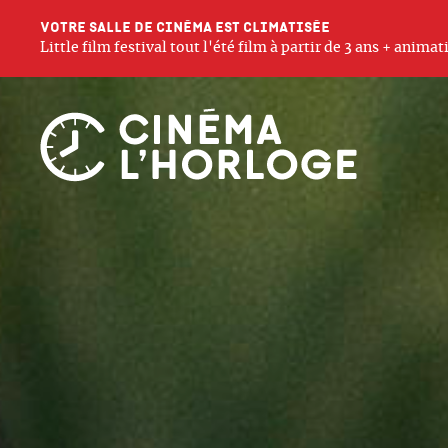
Votre salle de cinéma est climatisée
Little film festival tout l'été film à partir de 3 ans + anim