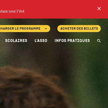
Fe
dant tout l'été.
charger le programme
Acheter des billets
Scolaires
L’asso
Infos pratiques
Re