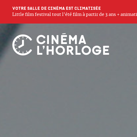
Votre salle de cinéma est climatisée
Little film festival tout l'été film à partir de 3 ans + anim