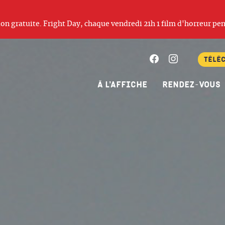
ation gratuite. Fright Day, chaque vendredi 21h 1 film d'horreur pen
Facebook
Instagram
Télé
À l’affiche
Rendez-vous