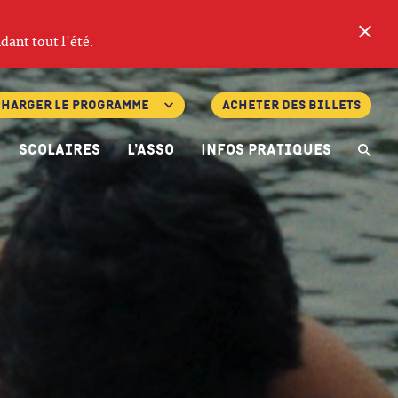
Fe
dant tout l'été.
charger le programme
Acheter des billets
Scolaires
L’asso
Infos pratiques
Re