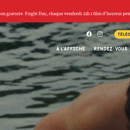
ation gratuite. Fright Day, chaque vendredi 21h 1 film d'horreur pen
Facebook
Instagram
Télé
À l’affiche
Rendez-vous