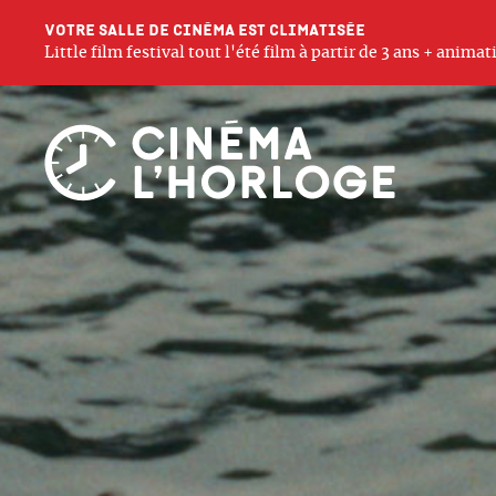
Votre salle de cinéma est climatisée
Little film festival tout l'été film à partir de 3 ans + anim