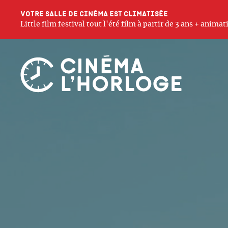
Votre salle de cinéma est climatisée
Little film festival tout l'été film à partir de 3 ans + anim