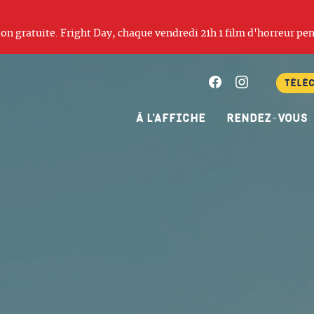
ation gratuite. Fright Day, chaque vendredi 21h 1 film d'horreur pen
Facebook
Instagram
Télé
À l’affiche
Rendez-vous