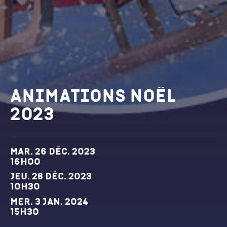
Animations Noël
2023
Dates et horaires
mar. 26 déc. 2023
16h00
jeu. 28 déc. 2023
10h30
mer. 3 jan. 2024
15h30