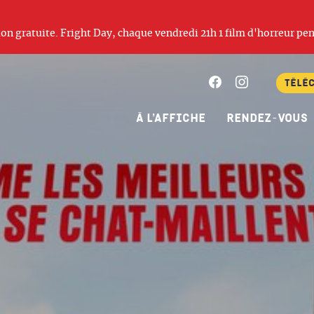
ation gratuite. Fright Day, chaque vendredi 21h 1 film d'horreur pen
Facebook
Instagram
Télé
À l’affiche
Rendez-vous