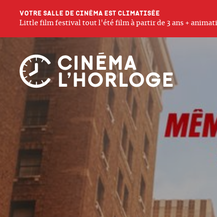
Votre salle de cinéma est climatisée
Little film festival tout l'été film à partir de 3 ans + anim