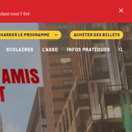
Fe
dant tout l'été.
charger le programme
Acheter des billets
Scolaires
L’asso
Infos pratiques
Re