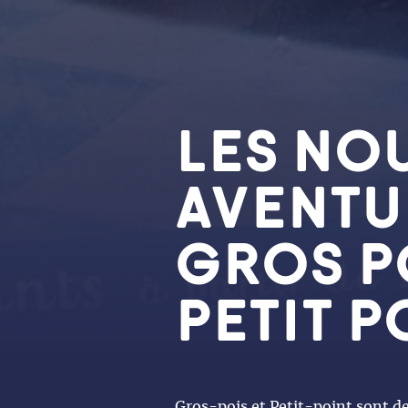
LES NO
AVENTU
GROS P
PETIT P
Gros-pois et Petit-point sont de