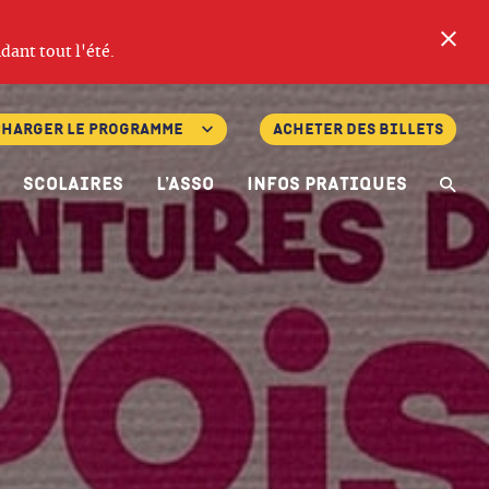
Fe
dant tout l'été.
charger le programme
Acheter des billets
Scolaires
L’asso
Infos pratiques
Re