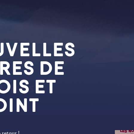
UVELLES
RES DE
OIS ET
OINT
 retour !