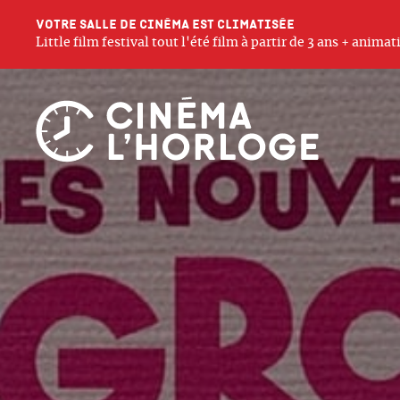
Votre salle de cinéma est climatisée
Little film festival tout l'été film à partir de 3 ans + anim