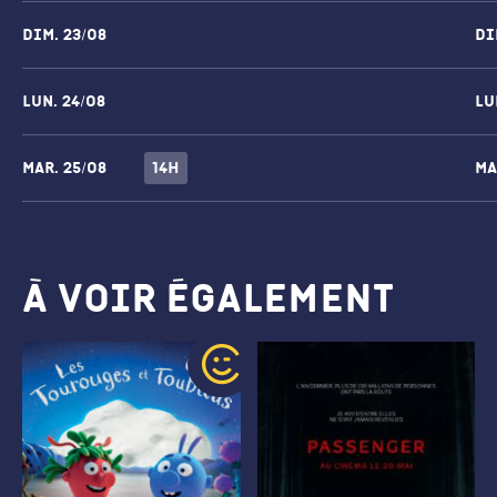
dim.
23/08
di
lun.
24/08
lu
mar.
25/08
14h
ma
À voir également