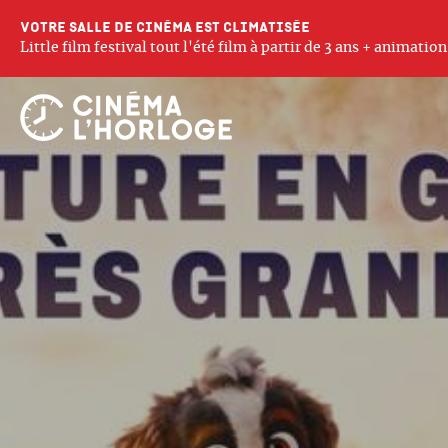
Votre salle de cinéma est climatisée
Little film festival tout l'été film à partir de 3 ans + animati