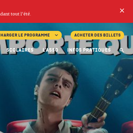
Fe
dant tout l'été.
charger le programme
Acheter des billets
Scolaires
L’asso
Infos pratiques
Re