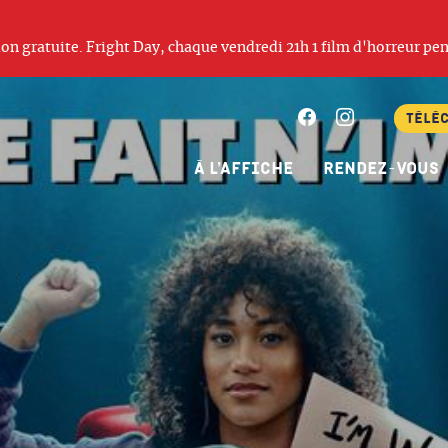
ation gratuite. Fright Day, chaque vendredi 21h 1 film d'horreur pen
Facebook
Instagram
Télé
À l’affiche
Rendez-vous