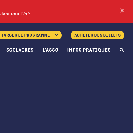
Fe
dant tout l'été.
charger le programme
Acheter des billets
Scolaires
L’asso
Infos pratiques
Re