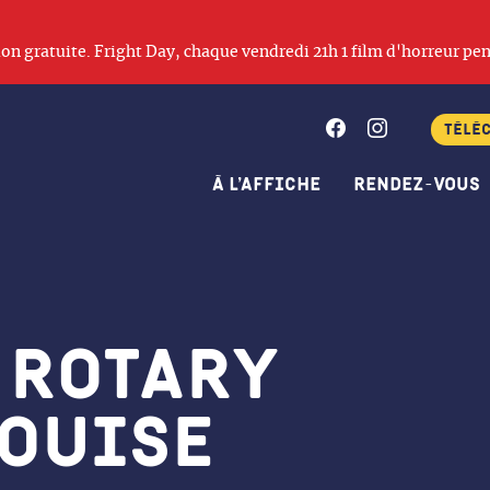
ation gratuite. Fright Day, chaque vendredi 21h 1 film d'horreur pen
Facebook
Instagram
Télé
À l’affiche
Rendez-vous
 Rotary
Louise