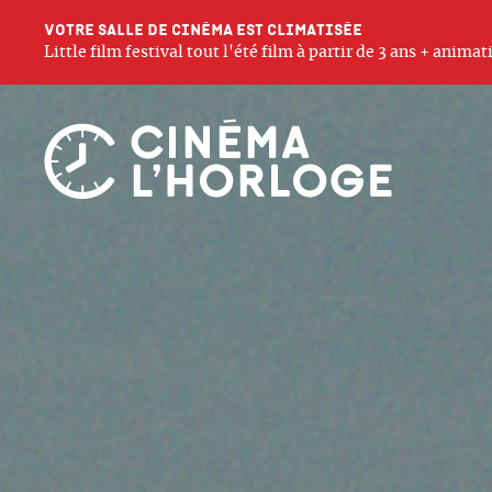
Votre salle de cinéma est climatisée
Little film festival tout l'été film à partir de 3 ans + anim