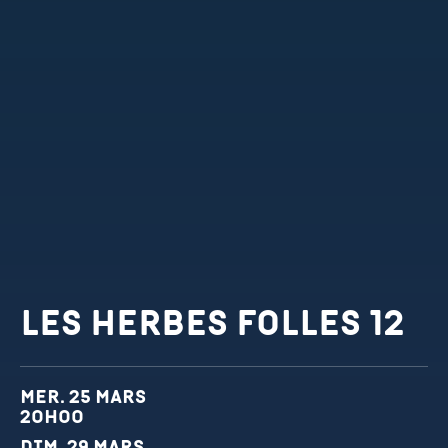
Les Herbes Folles 12
Dates et horaires
mer. 25 mars
20h00
dim. 29 mars