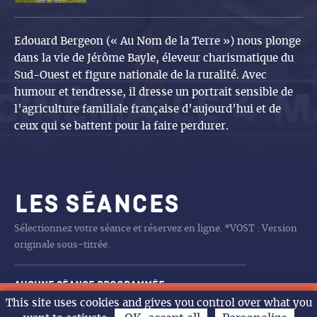
Edouard Bergeon (« Au Nom de la Terre ») nous plonge
dans la vie de Jérôme Bayle, éleveur charismatique du
Sud-Ouest et figure nationale de la ruralité. Avec
humour et tendresse, il dresse un portrait sensible de
l’agriculture familiale française d’aujourd’hui et de
ceux qui se battent pour la faire perdurer.
Les séances
Sélectionnez votre séance et réservez en ligne. *VOST : Version
originale sous-titrée.
Aucune séance programmée
CHARLIE ET LES
DE LA COMÉDIE FRANÇAISE
DE LA COMÉDIE FRANÇAISE
LA PAT’PATROUILLE MISSION
LA PAT’PATROUILLE MISSION
LA FILLE DANS LES NUAGES
LA PAT’PATROUILLE MISSION
LA BATAILLE DE GAULLE
RITA ET CROCODILE
TOY STORY 5
SPIDER MAN BRAND NEW DAY
LA FILLE DANS LES NUAGES
ANIMO RIGOLO
LA FILLE DANS LES NUAGES
LES GENDARMES
SPIDER MAN BRAND NEW DAY
LES GENDARMES
LA PAT’PATROUILLE MISSION
LA BATAILLE DE GAULLE L
LA BATAILLE DE GAULLE
LA PAT’PATROUILLE MISSION
LA PAT’PATROUILLE MISSION
LA BATAILLE DE GAULLE L
TOMBé DU CIEL
FINI DE RIRE L’HUMOUR
ARTUS LE SHOW XXL
18h
20h30
18h
14h30
14h
11h
15h
14h
10h30
11h
15h
14h
10h30
14h
15h
14h
16h
15h
14h
14h
16h
14h30
20h
14h
20h30
20h30
This site uses cookies and gives you control over what you
Dim.
Lun.
Mar.
Mer.
L’agenda
KANGOUROUS
DINO
DINO
DINO
J’ECRIS TON NOM
DINO
AGE DE FER
J’ECRIS TON NOM
DINO
DINO
AGE DE FER
POLITIQUE AU GARDE A