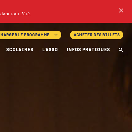
Fe
dant tout l'été.
charger le programme
Acheter des billets
Scolaires
L’asso
Infos pratiques
Re