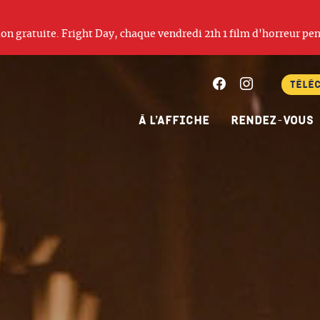
ation gratuite. Fright Day, chaque vendredi 21h 1 film d'horreur pen
Facebook
Instagram
Télé
À l’affiche
Rendez-vous