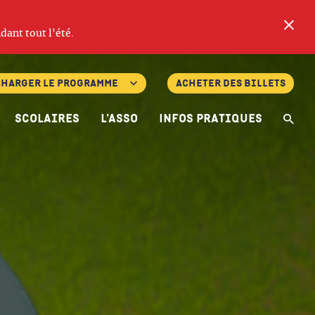
Fe
dant tout l'été.
charger le programme
Acheter des billets
Scolaires
L’asso
Infos pratiques
Re