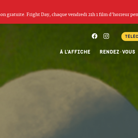
ation gratuite. Fright Day, chaque vendredi 21h 1 film d'horreur pen
Facebook
Instagram
Télé
À l’affiche
Rendez-vous