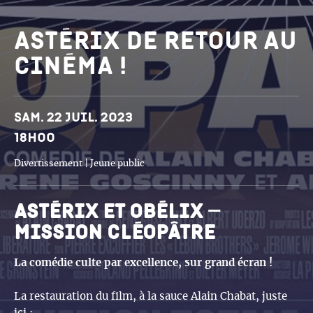
Astérix de retour au
cinéma !
Dates et horaires
Sam. 22 juil. 2023
18h00
Divertissement | Jeune public
Astérix et obélix –
mission cléopâtre
La comédie culte par excellence, sur grand écran !
La restauration du film, à la sauce Alain Chabat, juste