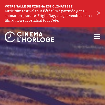
Votre salle de cinéma est climatisée
Little film festival tout l'été film à partir de 3 ans +
F
animation gratuite. Fright Day, chaque vendredi 21h 1
film d'horreur pendant tout l'été.
Ouvri