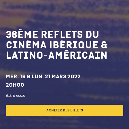
38ème Reflets du
cinéma Ibérique &
latino-américain
Dates et horaires
Mer. 16 & Lun. 21 mars 2022
20h00
Art & essai
ACHETER DES BILLETS