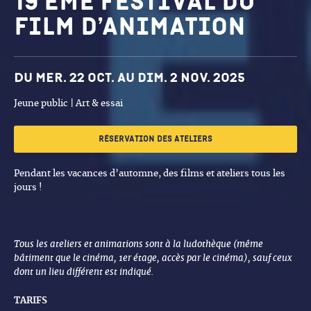
19 ème Festival du
Film d’animation
Dates et horaires
Du mer. 22 oct. au dim. 2 nov. 2025
Jeune public | Art & essai
Réservation des ateliers
Pendant les vacances d’automne, des films et ateliers tous les
jours !
Tous les ateliers et animations sont à la ludothèque (même
bâtiment que le cinéma, 1er étage, accès par le cinéma), sauf ceux
dont un lieu différent est indiqué.
TARIFS