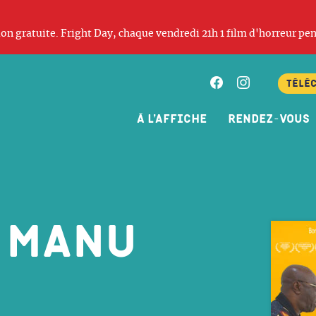
ation gratuite. Fright Day, chaque vendredi 21h 1 film d'horreur pen
Facebook
Instagram
Télé
À l’affiche
Rendez-vous
 Manu