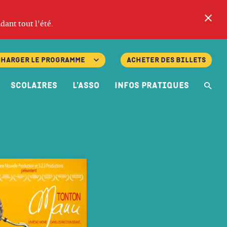
Fe
dant tout l'été.
charger le programme
Acheter des billets
Scolaires
L’asso
Infos pratiques
Re