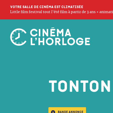
Votre salle de cinéma est climatisée
Little film festival tout l'été film à partir de 3 ans + anim
Tonton
Bande annonce