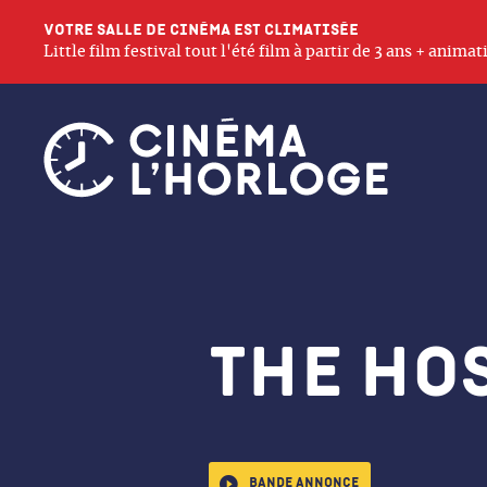
Votre salle de cinéma est climatisée
Little film festival tout l'été film à partir de 3 ans + anim
The Ho
Bande annonce