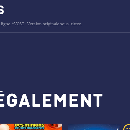
s
 ligne. *VOST : Version originale sous-titrée.
 également