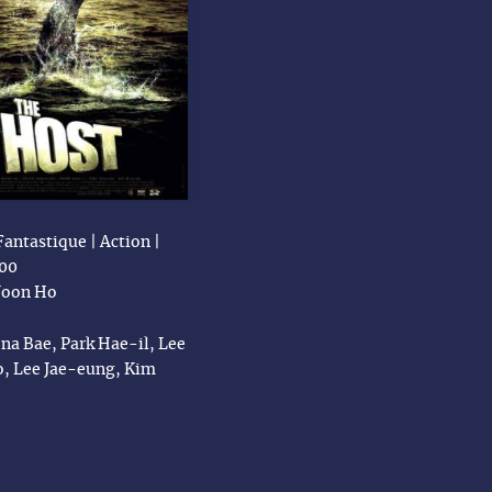
antastique | Action |
h00
Joon Ho
na Bae, Park Hae-il, Lee
 Lee Jae-eung, Kim