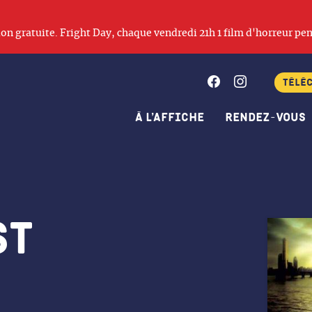
ation gratuite. Fright Day, chaque vendredi 21h 1 film d'horreur pen
Facebook
Instagram
Télé
À l’affiche
Rendez-vous
st