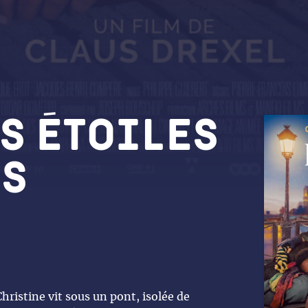
s étoiles
is
ristine vit sous un pont, isolée de