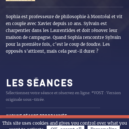
Sophia est professeure de philosophie à Montréal et vit
en couple avec Xavier depuis 10 ans. Sylvain est
charpentier dans les Laurentides et doit rénover leur
maison de campagne. Quand Sophia rencontre Sylvain
pour la première fois, c’est le coup de foudre. Les
opposés s'attirent, mais cela peut-il durer ?
Les séances
Sélectionnez votre séance et réservez en ligne. *VOST : Version
originale sous-titrée.
Aucune séance programmée
Les Tourouges et les
CHARLIE ET LES
CHARLIE ET LES
DE LA COMÉDIE FRANÇAISE
DE LA COMÉDIE FRANÇAISE
LA PAT’PATROUILLE MISSION
LA PAT’PATROUILLE MISSION
LA FILLE DANS LES NUAGES
LA PAT’PATROUILLE MISSION
LA BATAILLE DE GAULLE
RITA ET CROCODILE
TOY STORY 5
SPIDER MAN BRAND NEW DAY
LA FILLE DANS LES NUAGES
ANIMO RIGOLO
LA FILLE DANS LES NUAGES
LES GENDARMES
SPIDER MAN BRAND NEW DAY
LES GENDARMES
LA PAT’PATROUILLE MISSION
LA BATAILLE DE GAULLE L
LA BATAILLE DE GAULLE
LA PAT’PATROUILLE MISSION
LA PAT’PATROUILLE MISSION
LA BATAILLE DE GAULLE L
TOMBé DU CIEL
FINI DE RIRE L’HUMOUR
ARTUS LE SHOW XXL
10h30
18h
18h
20h30
18h
14h30
14h
11h
15h
14h
10h30
11h
15h
14h
10h30
14h
15h
14h
16h
15h
14h
14h
16h
14h30
20h
14h
20h30
20h30
This site uses cookies and gives you control over what you
Ven.
Sam.
Dim.
Lun.
L’agenda
Toubleus
KANGOUROUS
KANGOUROUS
DINO
DINO
DINO
J’ECRIS TON NOM
DINO
AGE DE FER
J’ECRIS TON NOM
DINO
DINO
AGE DE FER
POLITIQUE AU GARDE A