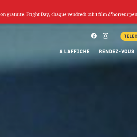
ation gratuite. Fright Day, chaque vendredi 21h 1 film d'horreur pen
Facebook
Instagram
Télé
À l’affiche
Rendez-vous