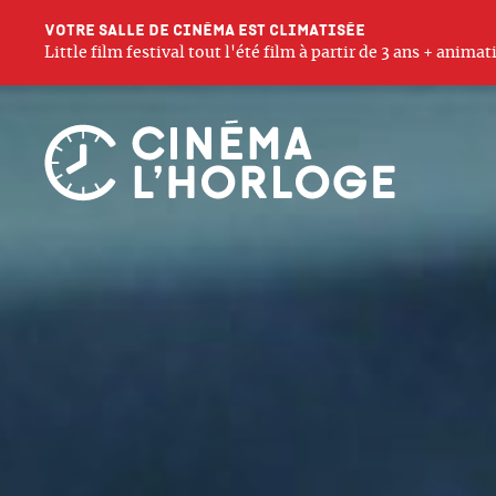
Votre salle de cinéma est climatisée
Little film festival tout l'été film à partir de 3 ans + anim