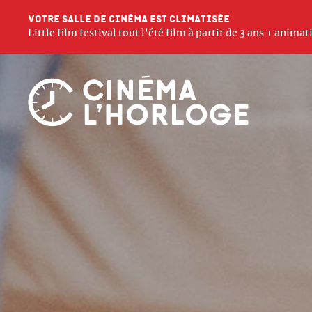
Votre salle de cinéma est climatisée
Little film festival tout l'été film à partir de 3 ans + anim