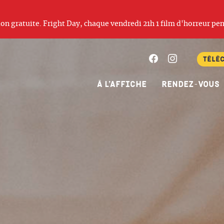
ation gratuite. Fright Day, chaque vendredi 21h 1 film d'horreur pen
Facebook
Instagram
Télé
À l’affiche
Rendez-vous