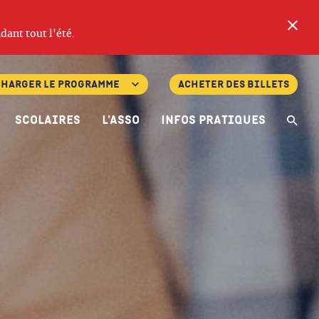
Fe
dant tout l'été.
charger le programme
Acheter des billets
Scolaires
L’asso
Infos pratiques
Re