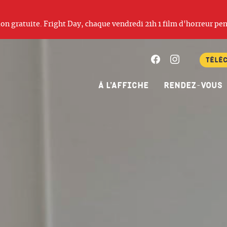
ation gratuite. Fright Day, chaque vendredi 21h 1 film d'horreur pen
Facebook
Instagram
Télé
À l’affiche
Rendez-vous