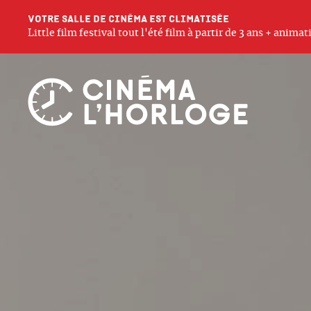
Votre salle de cinéma est climatisée
Little film festival tout l'été film à partir de 3 ans + anim