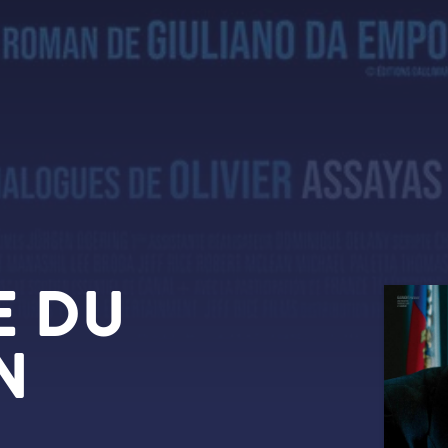
E DU
N