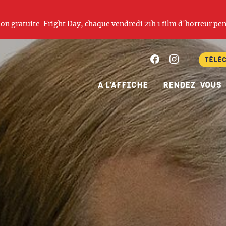
ation gratuite. Fright Day, chaque vendredi 21h 1 film d'horreur pen
Facebook
Instagram
Télé
À l’affiche
Rendez-vous