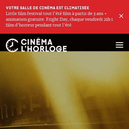
Votre salle de cinéma est climatisée
Little film festival tout l'été film à partir de 3 ans +
F
animation gratuite. Fright Day, chaque vendredi 21h 1
film d'horreur pendant tout l'été.
Ouvri