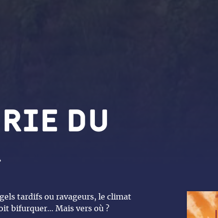
orie du
r
els tardifs ou ravageurs, le climat
doit bifurquer… Mais vers où ?