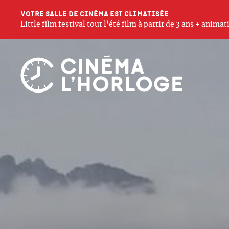
Votre salle de cinéma est climatisée
Little film festival tout l'été film à partir de 3 ans + anim