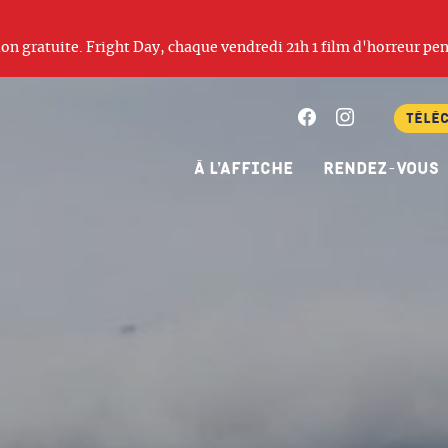
ation gratuite. Fright Day, chaque vendredi 21h 1 film d'horreur pen
Facebook
Instagram
Télé
À l’affiche
Rendez-vous