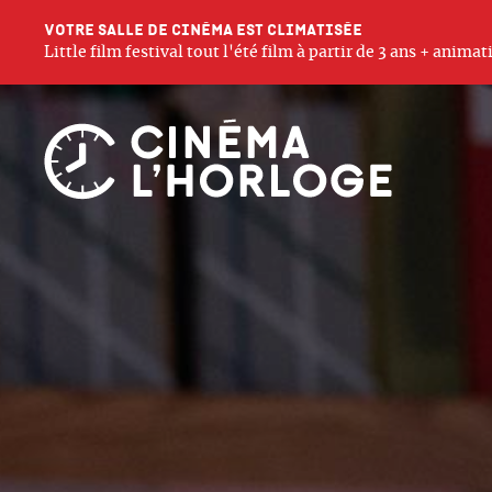
Votre salle de cinéma est climatisée
Little film festival tout l'été film à partir de 3 ans + anim