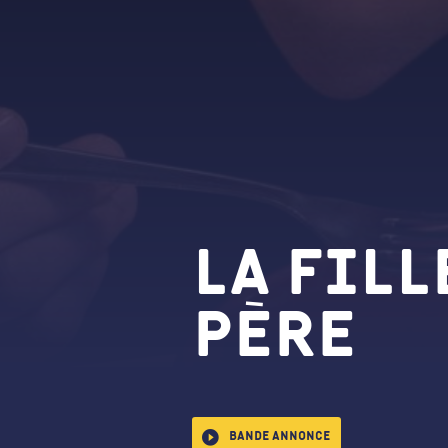
La Fill
père
Bande annonce