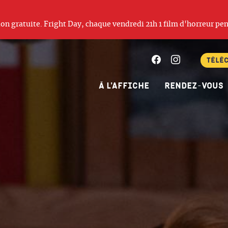
ation gratuite. Fright Day, chaque vendredi 21h 1 film d'horreur pen
Facebook
Instagram
Télé
À l’affiche
Rendez-vous