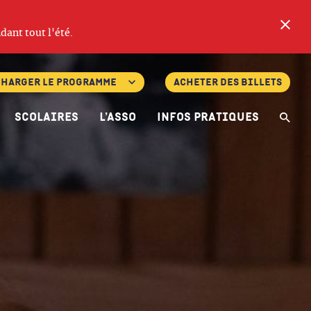
Fe
dant tout l'été.
charger le programme
Acheter des billets
Scolaires
L’asso
Infos pratiques
Re