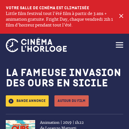
Votre salle de cinéma est climatisée
Little film festival tout l'été film à partir de 3 ans +
F
animation gratuite. Fright Day, chaque vendredi 21h 1
film d'horreur pendant tout l'été.
Ouvri
La Fameuse invasion
des ours en Sicile
Bande annonce
Autour du film
Animation | 2019 | 1h22
de Lorenzo Mattotti