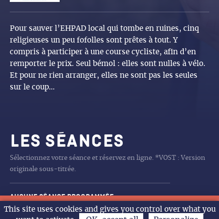
Pour sauver l’EHPAD local qui tombe en ruines, cinq
religieuses un peu fofolles sont prêtes à tout. Y
compris à participer à une course cycliste, afin d’en
remporter le prix. Seul bémol : elles sont nulles à vélo.
Et pour ne rien arranger, elles ne sont pas les seules
sur le coup…
Les séances
Sélectionnez votre séance et réservez en ligne. *VOST : Version
originale sous-titrée.
Aucune séance programmée
L’ODYSSÉE
CHARLIE ET LES
CHARLIE ET LES
DE LA COMÉDIE FRANÇAISE
DE LA COMÉDIE FRANÇAISE
LA PAT’PATROUILLE MISSION
LA PAT’PATROUILLE MISSION
LA FILLE DANS LES NUAGES
LA PAT’PATROUILLE MISSION
LA BATAILLE DE GAULLE
RITA ET CROCODILE
TOY STORY 5
SPIDER MAN BRAND NEW DAY
LA FILLE DANS LES NUAGES
ANIMO RIGOLO
LA FILLE DANS LES NUAGES
LES GENDARMES
SPIDER MAN BRAND NEW DAY
LES GENDARMES
LA PAT’PATROUILLE MISSION
LA BATAILLE DE GAULLE L
LA BATAILLE DE GAULLE
LA PAT’PATROUILLE MISSION
LA PAT’PATROUILLE MISSION
LA BATAILLE DE GAULLE L
TOMBé DU CIEL
FINI DE RIRE L’HUMOUR
ARTUS LE SHOW XXL
14h VOST
18h
18h
20h30
18h
14h30
14h
11h
15h
14h
10h30
11h
15h
14h
10h30
14h
15h
14h
16h
15h
14h
14h
16h
14h30
20h
14h
20h30
20h30
This site uses cookies and gives you control over what you
Ven.
Sam.
Dim.
Lun.
L’agenda
KANGOUROUS
KANGOUROUS
DINO
DINO
DINO
J’ECRIS TON NOM
DINO
AGE DE FER
J’ECRIS TON NOM
DINO
DINO
AGE DE FER
POLITIQUE AU GARDE A