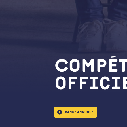
Compét
offici
Bande annonce