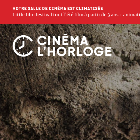
Votre salle de cinéma est climatisée
Little film festival tout l'été film à partir de 3 ans + anim