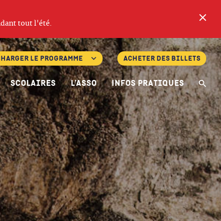
Fe
dant tout l'été.
charger le programme
Acheter des billets
Scolaires
L’asso
Infos pratiques
Re