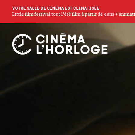
Votre salle de cinéma est climatisée
Little film festival tout l'été film à partir de 3 ans + anim