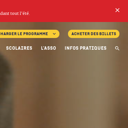
Fe
dant tout l'été.
charger le programme
Acheter des billets
Scolaires
L’asso
Infos pratiques
Re