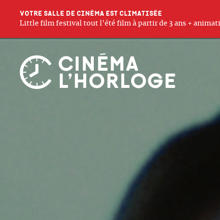
Votre salle de cinéma est climatisée
Little film festival tout l'été film à partir de 3 ans + anim