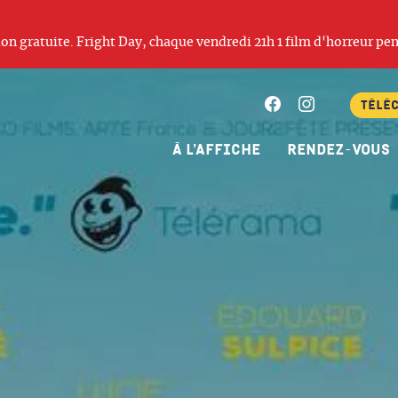
ation gratuite. Fright Day, chaque vendredi 21h 1 film d'horreur pen
Facebook
Instagram
Télé
À l’affiche
Rendez-vous