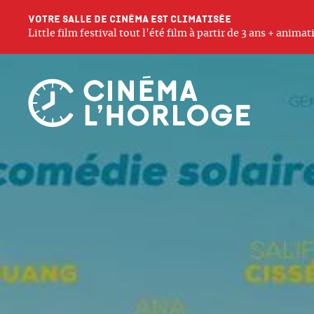
Votre salle de cinéma est climatisée
Little film festival tout l'été film à partir de 3 ans + anim