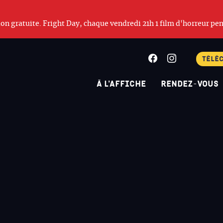
ation gratuite. Fright Day, chaque vendredi 21h 1 film d'horreur pen
Facebook
Instagram
Télé
À l’affiche
Rendez-vous