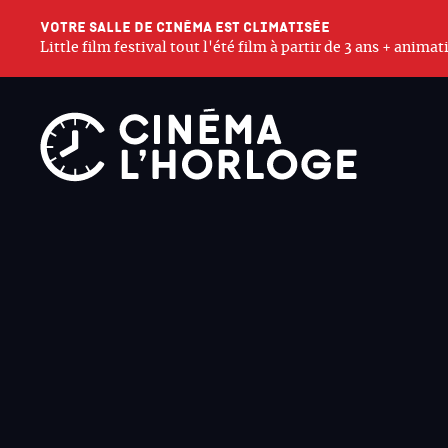
Votre salle de cinéma est climatisée
Little film festival tout l'été film à partir de 3 ans + anim