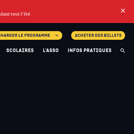
Fe
dant tout l'été.
charger le programme
Acheter des billets
Scolaires
L’asso
Infos pratiques
Re