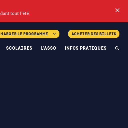
Fe
dant tout l'été.
charger le programme
Acheter des billets
Scolaires
L’asso
Infos pratiques
Re