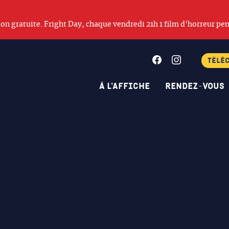
ation gratuite. Fright Day, chaque vendredi 21h 1 film d'horreur pen
Facebook
Instagram
Télé
À l’affiche
Rendez-vous