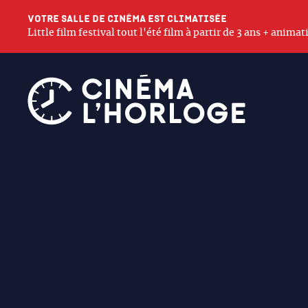
Votre salle de cinéma est climatisée
Little film festival tout l'été film à partir de 3 ans + anim