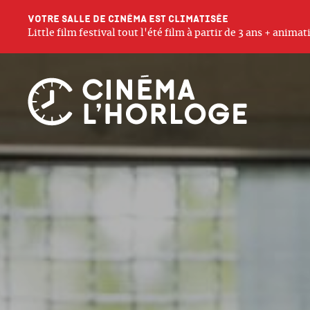
Votre salle de cinéma est climatisée
Little film festival tout l'été film à partir de 3 ans + anim