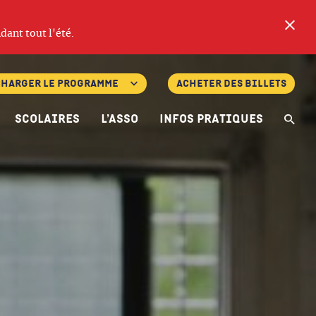
Fe
dant tout l'été.
charger le programme
Acheter des billets
Scolaires
L’asso
Infos pratiques
Re