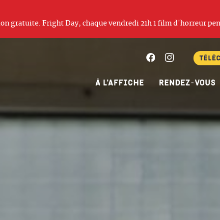
ation gratuite. Fright Day, chaque vendredi 21h 1 film d'horreur pen
Facebook
Instagram
Télé
À l’affiche
Rendez-vous