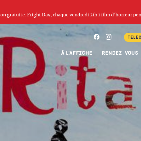
ation gratuite. Fright Day, chaque vendredi 21h 1 film d'horreur pen
Facebook
Instagram
Télé
À l’affiche
Rendez-vous