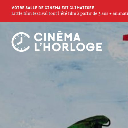
Votre salle de cinéma est climatisée
Little film festival tout l'été film à partir de 3 ans + anim