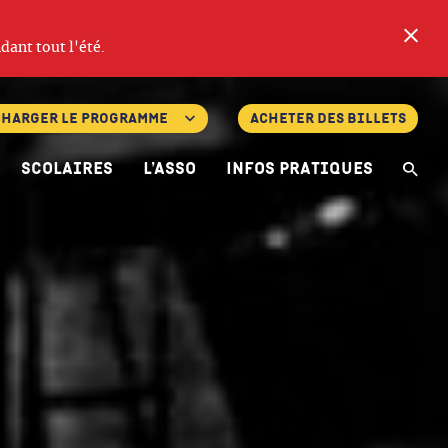
Fe
dant tout l'été.
charger le programme
Acheter des billets
Scolaires
L’asso
Infos pratiques
Re