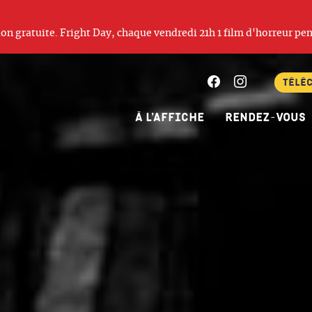
ation gratuite. Fright Day, chaque vendredi 21h 1 film d'horreur pen
Facebook
Instagram
Télé
À l’affiche
Rendez-vous