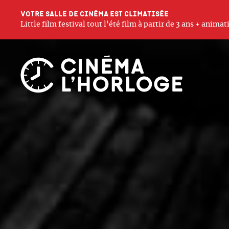
Votre salle de cinéma est climatisée
Little film festival tout l'été film à partir de 3 ans + anim