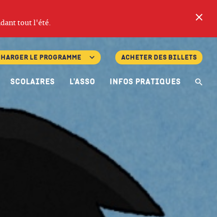
Fe
dant tout l'été.
charger le programme
Acheter des billets
Scolaires
L’asso
Infos pratiques
Re