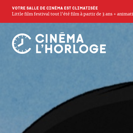
Votre salle de cinéma est climatisée
Little film festival tout l'été film à partir de 3 ans + anim