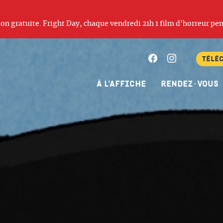
ation gratuite. Fright Day, chaque vendredi 21h 1 film d'horreur pen
Facebook
Instagram
Télé
À l’affiche
Rendez-vous