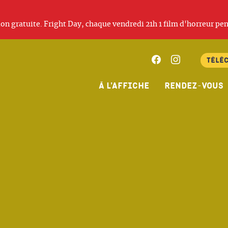
ation gratuite. Fright Day, chaque vendredi 21h 1 film d'horreur pen
Facebook
Instagram
Télé
À l’affiche
Rendez-vous