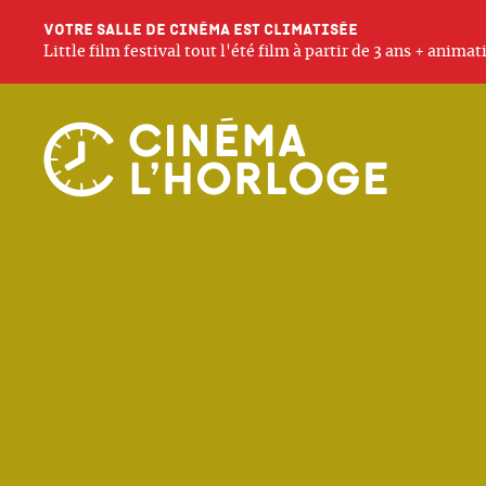
Votre salle de cinéma est climatisée
Little film festival tout l'été film à partir de 3 ans + anim